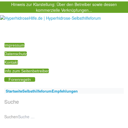
Hinweis zur Klarstellung: Über den Betreiber sowie dessen
kommerzielle Verknüpfungen...
Impressum
Datenschutz
Kontakt
Info zum Seitenbetreiber
Forenregeln
Startseite
Selbsthilfeforum
Empfehlungen
Suche
Suchen