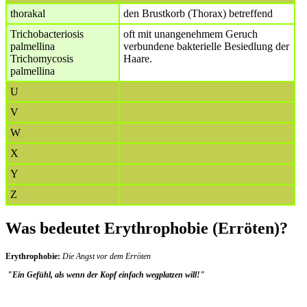
thorakal
den Brustkorb (Thorax) betreffend
Trichobacteriosis
oft mit unangenehmem Geruch
palmellina
verbundene bakterielle Besiedlung der
Trichomycosis
Haare.
palmellina
U
V
W
X
Y
Z
Was bedeutet Erythrophobie (Erröten)?
Erythrophobie:
Die Angst vor dem Erröten
"Ein Gefühl, als wenn der Kopf einfach wegplatzen will!"