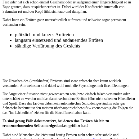
Fast jeder hat sich schon einmal Geschämt oder ist aufgrund einer Ungerechtigkeit so in
Rage geraten, dass er spürbar errötet ist. Dabei wird der Kopfbereich innerhalb von
Sekunden rot und der Kopf fühlt sich taub und dumpf an.
Dabei kann ein Erröten ganz unterschiedlich auftreten und teilweise sogar permanent
vorhanden sein:
plötzlich und kurzes Auftreten
langsam einsetzend und andauerndes Erröten
ständige Verfärbung des Gesichts
Die Ursachen des (krankhaften) Errötens sind zwar erforscht aber kaum wirklich
verstanden. Am weitesten sind dabei wohl noch die Psychologen mit ihren Deutungen.
Die Angst einer Situation nicht gewachsen zu sein, bzw. einfach falsch verstanden oder
unterschätzt zu werden und das damit verbundene Erröten führt nicht selten zu Hänselleien
und Spott. Dass das Erröten dabei kein automatisches Schuldeingeständnis oder gar
Schwäche bedeutet ist den meisten überhaupt nicht bewußt – ebensowenig die Folgen die
das "ins Lächerliche" ziehen für die Betroffenen haben kann.
Es sind genug Fälle dokumentiert, bei denen das Erröten bis hin zu
ernstzunehmenden Selbstmordgedanken geführt hat!
Dabei sind Menschen die leicht und häufig Erröten nicht selten sehr subtile und