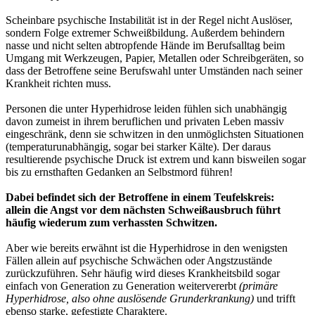
Scheinbare psychische Instabilität ist in der Regel nicht Auslöser,
sondern Folge extremer Schweißbildung. Außerdem behindern
nasse und nicht selten abtropfende Hände im Berufsalltag beim
Umgang mit Werkzeugen, Papier, Metallen oder Schreibgeräten, so
dass der Betroffene seine Berufswahl unter Umständen nach seiner
Krankheit richten muss.
Personen die unter Hyperhidrose leiden fühlen sich unabhängig
davon zumeist in ihrem beruflichen und privaten Leben massiv
eingeschränk, denn sie schwitzen in den unmöglichsten Situationen
(temperaturunabhängig, sogar bei starker Kälte). Der daraus
resultierende psychische Druck ist extrem und kann bisweilen sogar
bis zu ernsthaften Gedanken an Selbstmord führen!
Dabei befindet sich der Betroffene in einem Teufelskreis:
allein die Angst vor dem nächsten Schweißausbruch führt
häufig wiederum zum verhassten Schwitzen.
Aber wie bereits erwähnt ist die Hyperhidrose in den wenigsten
Fällen allein auf psychische Schwächen oder Angstzustände
zurückzuführen. Sehr häufig wird dieses Krankheitsbild sogar
einfach von Generation zu Generation weitervererbt
(primäre
Hyperhidrose, also ohne auslösende Grunderkrankung)
und trifft
ebenso starke, gefestigte Charaktere.