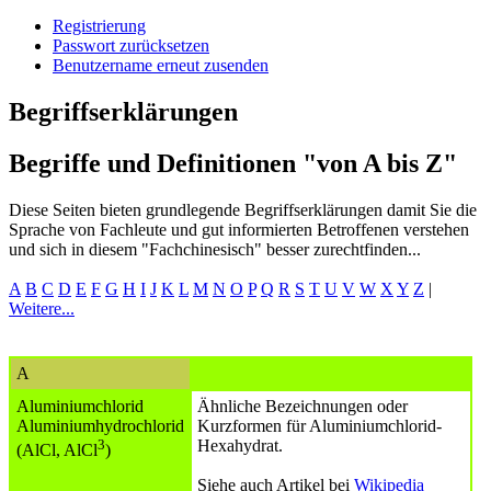
Registrierung
Passwort zurücksetzen
Benutzername erneut zusenden
Begriffserklärungen
Begriffe und Definitionen "von A bis Z"
Diese Seiten bieten grundlegende Begriffserklärungen damit Sie die
Sprache von Fachleute und gut informierten Betroffenen verstehen
und sich in diesem "Fachchinesisch" besser zurechtfinden...
A
B
C
D
E
F
G
H
I
J
K
L
M
N
O
P
Q
R
S
T
U
V
W
X
Y
Z
|
Weitere...
A
Aluminiumchlorid
Ähnliche Bezeichnungen oder
Aluminiumhydrochlorid
Kurzformen für Aluminiumchlorid-
3
Hexahydrat.
(AlCl, AlCl
)
Siehe auch Artikel bei
Wikipedia