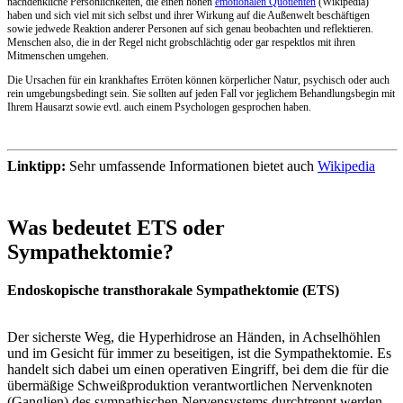
nachdenkliche Persönlichkeiten, die einen hohen
emotionalen Quotienten
(Wikipedia)
haben und sich viel mit sich selbst und ihrer Wirkung auf die Außenwelt beschäftigen
sowie jedwede Reaktion anderer Personen auf sich genau beobachten und reflektieren.
Menschen also, die in der Regel nicht grobschlächtig oder gar respektlos mit ihren
Mitmenschen umgehen.
Die Ursachen für ein krankhaftes Erröten können körperlicher Natur, psychisch oder auch
rein umgebungsbedingt sein. Sie sollten auf jeden Fall vor jeglichem Behandlungsbegin mit
Ihrem Hausarzt sowie evtl. auch einem Psychologen gesprochen haben.
Linktipp:
Sehr umfassende Informationen bietet auch
Wikipedia
Was bedeutet ETS oder
Sympathektomie?
Endoskopische transthorakale Sympathektomie (ETS)
Der sicherste Weg, die Hyperhidrose an Händen, in Achselhöhlen
und im Gesicht für immer zu beseitigen, ist die Sympathektomie. Es
handelt sich dabei um einen operativen Eingriff, bei dem die für die
übermäßige Schweißproduktion verantwortlichen Nervenknoten
(Ganglien) des sympathischen Nervensystems durchtrennt werden.