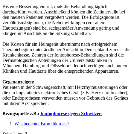
Bis eine Besserung eintritt, muß die Behandlung täglich
durchgeführt werden. Anschließend können die Zeitintervalle bei
den meisten Patienten vergrößert werden. Die Erfolgsquote ist
verhältnismäßig hoch, die Nebenwirkungen (vor allem
Hautreizungen) sind bei sachgemäßer Anwendung gering und
klingen im Anschluß an die Sitzung schnell ab.
Die Kosten für ein Heimgerät übernimmt nach erfolgreichem
Therapiebeginn unter ärztlicher Aufsicht in Deutschland zumeist die
Krankenkasse. Zentren der Iontophorese-Behandlungen sind die
Dermatologischen Abteilungen der Universitätskliniken in
München, Hamburg und Düsseldorf. Jedoch verfügen auch andere
Kliniken und Hautärzte über die entsprechenden Apparaturen.
Gegenanzeigen:
Patienten in der Schwangerschaft, mit Herzrhytmusstörungen oder
die ein implantiertes elektronisches Gerät (z.B. Herzschrittmacher),
oder Endoprothesen verwenden müssen vor Gebrauch des Gerätes
mit ihrem Arzt sprechen.
Bezugsquelle z.B.:
Iontophorese gegen Schwitzen
Was bedeutet Bromihidrosis?
Seite 1 von 2