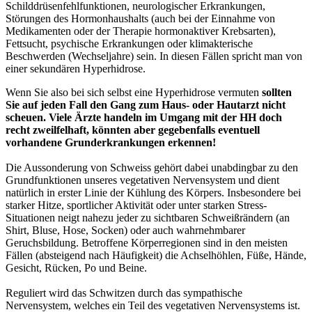
Schilddrüsenfehlfunktionen, neurologischer Erkrankungen,
Störungen des Hormonhaushalts (auch bei der Einnahme von
Medikamenten oder der Therapie hormonaktiver Krebsarten),
Fettsucht, psychische Erkrankungen oder klimakterische
Beschwerden (Wechseljahre) sein. In diesen Fällen spricht man von
einer sekundären Hyperhidrose.
Wenn Sie also bei sich selbst eine Hyperhidrose vermuten
sollten
Sie auf jeden Fall den Gang zum Haus- oder Hautarzt nicht
scheuen. Viele Ärzte handeln im Umgang mit der HH doch
recht zweilfelhaft, könnten aber gegebenfalls eventuell
vorhandene Grunderkrankungen erkennen!
Die Aussonderung von Schweiss gehört dabei unabdingbar zu den
Grundfunktionen unseres vegetativen Nervensystem und dient
natürlich in erster Linie der Kühlung des Körpers. Insbesondere bei
starker Hitze, sportlicher Aktivität oder unter starken Stress-
Situationen neigt nahezu jeder zu sichtbaren Schweißrändern (an
Shirt, Bluse, Hose, Socken) oder auch wahrnehmbarer
Geruchsbildung. Betroffene Körperregionen sind in den meisten
Fällen (absteigend nach Häufigkeit) die Achselhöhlen, Füße, Hände,
Gesicht, Rücken, Po und Beine.
Reguliert wird das Schwitzen durch das sympathische
Nervensystem, welches ein Teil des vegetativen Nervensystems ist.