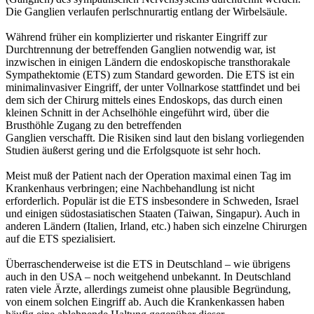
Die Ganglien verlaufen perlschnurartig entlang der Wirbelsäule.
Während früher ein komplizierter und riskanter Eingriff zur
Durchtrennung der betreffenden Ganglien notwendig war, ist
inzwischen in einigen Ländern die endoskopische transthorakale
Sympathektomie (ETS) zum Standard geworden. Die ETS ist ein
minimalinvasiver Eingriff, der unter Vollnarkose stattfindet und bei
dem sich der Chirurg mittels eines Endoskops, das durch einen
kleinen Schnitt in der Achselhöhle eingeführt wird, über die
Brusthöhle Zugang zu den betreffenden
Ganglien verschafft. Die Risiken sind laut den bislang vorliegenden
Studien äußerst gering und die Erfolgsquote ist sehr hoch.
Meist muß der Patient nach der Operation maximal einen Tag im
Krankenhaus verbringen; eine Nachbehandlung ist nicht
erforderlich. Populär ist die ETS insbesondere in Schweden, Israel
und einigen südostasiatischen Staaten (Taiwan, Singapur). Auch in
anderen Ländern (Italien, Irland, etc.) haben sich einzelne Chirurgen
auf die ETS spezialisiert.
Überraschenderweise ist die ETS in Deutschland – wie übrigens
auch in den USA – noch weitgehend unbekannt. In Deutschland
raten viele Ärzte, allerdings zumeist ohne plausible Begründung,
von einem solchen Eingriff ab. Auch die Krankenkassen haben