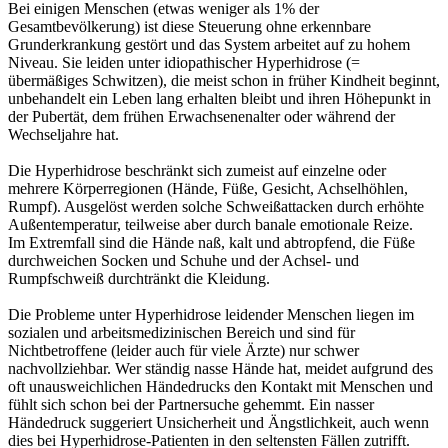
Bei einigen Menschen (etwas weniger als 1% der
Gesamtbevölkerung) ist diese Steuerung ohne erkennbare
Grunderkrankung gestört und das System arbeitet auf zu hohem
Niveau. Sie leiden unter idiopathischer Hyperhidrose (=
übermäßiges Schwitzen), die meist schon in früher Kindheit beginnt,
unbehandelt ein Leben lang erhalten bleibt und ihren Höhepunkt in
der Pubertät, dem frühen Erwachsenenalter oder während der
Wechseljahre hat.
Die Hyperhidrose beschränkt sich zumeist auf einzelne oder
mehrere Körperregionen (Hände, Füße, Gesicht, Achselhöhlen,
Rumpf). Ausgelöst werden solche Schweißattacken durch erhöhte
Außentemperatur, teilweise aber durch banale emotionale Reize.
Im Extremfall sind die Hände naß, kalt und abtropfend, die Füße
durchweichen Socken und Schuhe und der Achsel- und
Rumpfschweiß durchtränkt die Kleidung.
Die Probleme unter Hyperhidrose leidender Menschen liegen im
sozialen und arbeitsmedizinischen Bereich und sind für
Nichtbetroffene (leider auch für viele Ärzte) nur schwer
nachvollziehbar. Wer ständig nasse Hände hat, meidet aufgrund des
oft unausweichlichen Händedrucks den Kontakt mit Menschen und
fühlt sich schon bei der Partnersuche gehemmt. Ein nasser
Händedruck suggeriert Unsicherheit und Ängstlichkeit, auch wenn
dies bei Hyperhidrose-Patienten in den seltensten Fällen zutrifft.