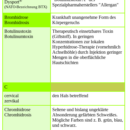
®
Dysport
Spezialpharmaherstellers "Allergan"
(NATO-Bezeichnung BTX)
Bromhidrose
Krankhaft unangenehme Form des
Bromhidrosis
Körpergeruchs
Botulinustoxin
Therapeutisch einsetzbares Toxin
Botulinumtoxin
(Giftstoff). In geringen
Konzentrationen zur lokalen
Hyperhidrose-Therapie (vornehmlich
Achselhöhle) durch Injektion geringer
Mengen in die oberflächliche
Hautschichten
C
cervical
den Hals betreffend
zervikal
Chromhidrose
Seltene und bislang ungeklärte
Chromhidrosis
Absonderung gefärbten Schweißes.
Mögliche Farben sind z. B. grün, blau,
und schwarz.